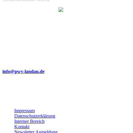
Wir bemühen uns, unsere Website barrierefrei zugänglich zu
machen.
Dabei achten wir auf klare Strukturen, gut lesbare Texte,
verständliche Navigation und die Verwendung von Alternativtexten
für Bilder.
Sollte Ihnen dennoch eine Barriere auffallen oder sollten Sie
Probleme bei der Nutzung haben, freuen wir uns über eine kurze
Nachricht an:
info@pwv-landau.de
Gemeinsam verbessern wir unser Angebot stetig weiter. Vielen
Dank für Ihre Unterstützung!
Impressum
Datenschutzerklärung
Interner Bereich
Kontakt
Newsletter Anmeldung