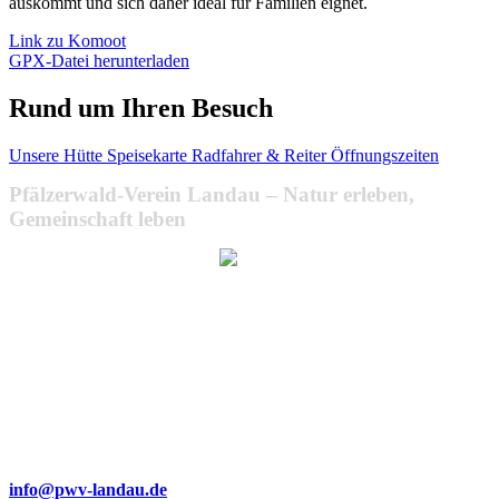
auskommt und sich daher ideal für Familien eignet.
Link zu Komoot
GPX-Datei herunterladen
Rund um Ihren Besuch
Unsere Hütte
Speisekarte
Radfahrer & Reiter
Öffnungszeiten
Pfälzerwald-Verein Landau – Natur erleben,
Gemeinschaft leben
Wir bemühen uns, unsere Website barrierefrei zugänglich zu
machen.
Dabei achten wir auf klare Strukturen, gut lesbare Texte,
verständliche Navigation und die Verwendung von Alternativtexten
für Bilder.
Sollte Ihnen dennoch eine Barriere auffallen oder sollten Sie
Probleme bei der Nutzung haben, freuen wir uns über eine kurze
Nachricht an:
info@pwv-landau.de