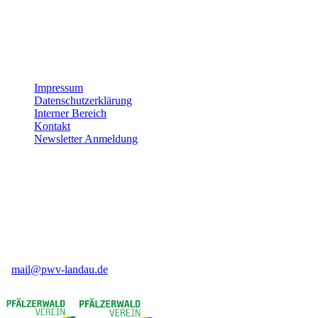
Gemeinsam verbessern wir unser Angebot stetig weiter. Vielen
Dank für Ihre Unterstützung!
Impressum
Datenschutzerklärung
Interner Bereich
Kontakt
Newsletter Anmeldung
Pfälzerwald-Verein Ortsgruppe Landau e.V
Weinstr. 50
76831 Birkweiler
06345 91 84 16
mail@pwv-landau.de