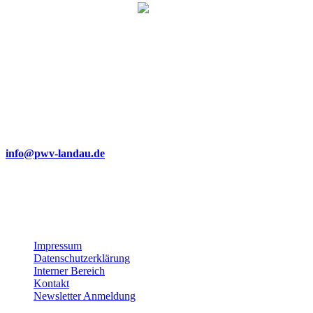
Wir bemühen uns, unsere Website barrierefrei zugänglich zu
machen.
Dabei achten wir auf klare Strukturen, gut lesbare Texte,
verständliche Navigation und die Verwendung von Alternativtexten
für Bilder.
Sollte Ihnen dennoch eine Barriere auffallen oder sollten Sie
Probleme bei der Nutzung haben, freuen wir uns über eine kurze
Nachricht an:
info@pwv-landau.de
Gemeinsam verbessern wir unser Angebot stetig weiter. Vielen
Dank für Ihre Unterstützung!
Impressum
Datenschutzerklärung
Interner Bereich
Kontakt
Newsletter Anmeldung