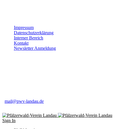
Dank für Ihre Unterstützung!
Impressum
Datenschutzerklärung
Interner Bereich
Kontakt
Newsletter Anmeldung
Pfälzerwald-Verein Ortsgruppe Landau e.V
Weinstr. 50
76831 Birkweiler
06345 91 84 16
mail@pwv-landau.de
Sign In