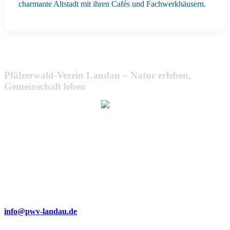
charmante Altstadt mit ihren Cafés und Fachwerkhäusern.
Pfälzerwald-Verein Landau – Natur erleben,
Gemeinschaft leben
Wir bemühen uns, unsere Website barrierefrei zugänglich zu
machen.
Dabei achten wir auf klare Strukturen, gut lesbare Texte,
verständliche Navigation und die Verwendung von Alternativtexten
für Bilder.
Sollte Ihnen dennoch eine Barriere auffallen oder sollten Sie
Probleme bei der Nutzung haben, freuen wir uns über eine kurze
Nachricht an:
info@pwv-landau.de
Gemeinsam verbessern wir unser Angebot stetig weiter. Vielen