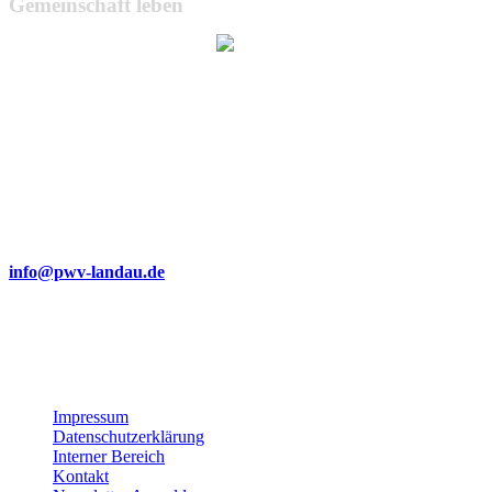
Gemeinschaft leben
Wir bemühen uns, unsere Website barrierefrei zugänglich zu
machen.
Dabei achten wir auf klare Strukturen, gut lesbare Texte,
verständliche Navigation und die Verwendung von Alternativtexten
für Bilder.
Sollte Ihnen dennoch eine Barriere auffallen oder sollten Sie
Probleme bei der Nutzung haben, freuen wir uns über eine kurze
Nachricht an:
info@pwv-landau.de
Gemeinsam verbessern wir unser Angebot stetig weiter. Vielen
Dank für Ihre Unterstützung!
Impressum
Datenschutzerklärung
Interner Bereich
Kontakt