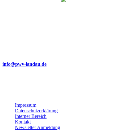
Wir bemühen uns, unsere Website barrierefrei zugänglich zu
machen.
Dabei achten wir auf klare Strukturen, gut lesbare Texte,
verständliche Navigation und die Verwendung von Alternativtexten
für Bilder.
Sollte Ihnen dennoch eine Barriere auffallen oder sollten Sie
Probleme bei der Nutzung haben, freuen wir uns über eine kurze
Nachricht an:
info@pwv-landau.de
Gemeinsam verbessern wir unser Angebot stetig weiter. Vielen
Dank für Ihre Unterstützung!
Impressum
Datenschutzerklärung
Interner Bereich
Kontakt
Newsletter Anmeldung