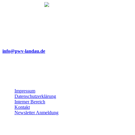
Wir bemühen uns, unsere Website barrierefrei zugänglich zu ma
Dabei achten wir auf klare Strukturen, gut lesbare Texte, verständlic
die Verwendung von Alternativtexten für Bilder.
Sollte Ihnen dennoch eine Barriere auffallen oder sollten Sie Proble
haben, freuen wir uns über eine kurze Nachricht an:
info@pwv-landau.de
Gemeinsam verbessern wir unser Angebot stetig weiter. Vielen Dank f
Unterstützung!
Impressum
Datenschutzerklärung
Interner Bereich
Kontakt
Newsletter Anmeldung