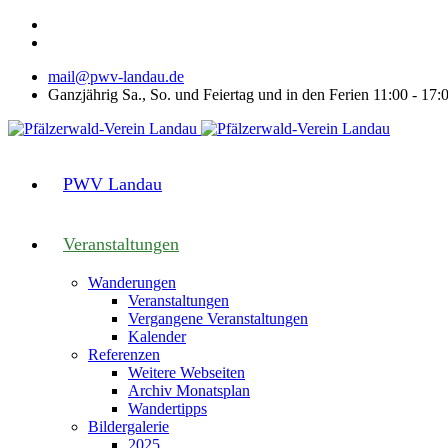
mail@pwv-landau.de
Ganzjährig Sa., So. und Feiertag und in den Ferien 11:00 - 17:
PWV Landau
Veranstaltungen
Wanderungen
Veranstaltungen
Vergangene Veranstaltungen
Kalender
Referenzen
Weitere Webseiten
Archiv Monatsplan
Wandertipps
Bildergalerie
2025