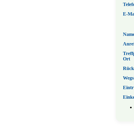
Telef
E-Ma
Nam
Anrei
Treff
Ort
Rück
Wegs
Eintr
Eink