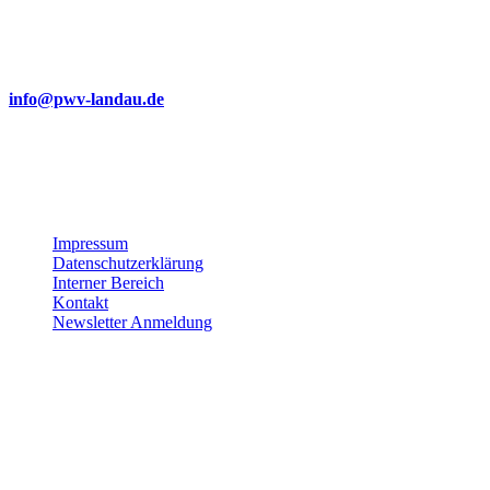
verständliche Navigation und die Verwendung von Alternativtexten
für Bilder.
Sollte Ihnen dennoch eine Barriere auffallen oder sollten Sie
Probleme bei der Nutzung haben, freuen wir uns über eine kurze
Nachricht an:
info@pwv-landau.de
Gemeinsam verbessern wir unser Angebot stetig weiter. Vielen
Dank für Ihre Unterstützung!
Impressum
Datenschutzerklärung
Interner Bereich
Kontakt
Newsletter Anmeldung
Pfälzerwald-Verein Ortsgruppe Landau e.V
Weinstr. 50
76831 Birkweiler