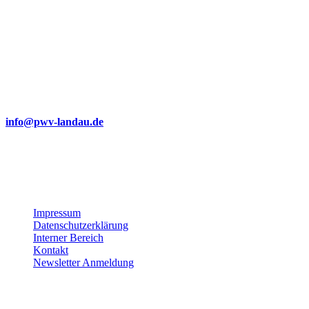
Wir bemühen uns, unsere Website barrierefrei zugänglich zu
machen.
Dabei achten wir auf klare Strukturen, gut lesbare Texte,
verständliche Navigation und die Verwendung von Alternativtexten
für Bilder.
Sollte Ihnen dennoch eine Barriere auffallen oder sollten Sie
Probleme bei der Nutzung haben, freuen wir uns über eine kurze
Nachricht an:
info@pwv-landau.de
Gemeinsam verbessern wir unser Angebot stetig weiter. Vielen
Dank für Ihre Unterstützung!
Impressum
Datenschutzerklärung
Interner Bereich
Kontakt
Newsletter Anmeldung