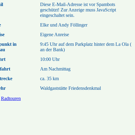
il
Diese E-Mail-Adresse ist vor Spambots
geschützt! Zur Anzeige muss JavaScript
eingeschaltet sein.
e
Elke und Andy Föllinger
se
Eigene Anreise
punkt in
9:45 Uhr auf dem Parkplatz hinter dem La Ola (
au
an der Bank)
hrt
10:00 Uhr
fahrt
Am Nachmittag
trecke
ca. 35 km
ehr
Waldgaststätte Friedensdenkmal
Radtouren