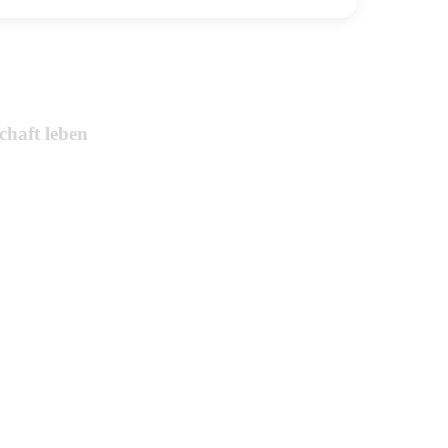
chaft leben
chen.
he Navigation und
me bei der Nutzung
ür Ihre