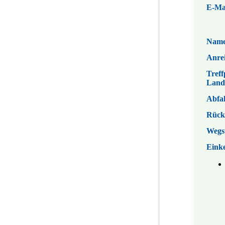
E-Ma
Nam
Anrei
Treff
Land
Abfa
Rück
Wegs
Eink