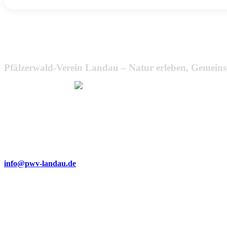
Pfälzerwald-Verein Landau – Natur erleben, Gemeins
Wir bemühen uns, unsere Website barrierefrei zugänglich zu ma
Dabei achten wir auf klare Strukturen, gut lesbare Texte, verständlic
die Verwendung von Alternativtexten für Bilder.
Sollte Ihnen dennoch eine Barriere auffallen oder sollten Sie Proble
haben, freuen wir uns über eine kurze Nachricht an:
info@pwv-landau.de
Gemeinsam verbessern wir unser Angebot stetig weiter. Vielen Dank f
Unterstützung!