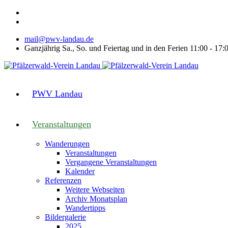
mail@pwv-landau.de
Ganzjährig Sa., So. und Feiertag und in den Ferien 11:00 - 17:
PWV Landau
Veranstaltungen
Wanderungen
Veranstaltungen
Vergangene Veranstaltungen
Kalender
Referenzen
Weitere Webseiten
Archiv Monatsplan
Wandertipps
Bildergalerie
2025